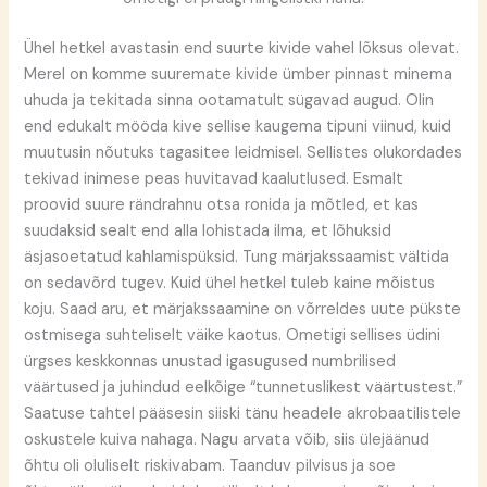
Ühel hetkel avastasin end suurte kivide vahel lõksus olevat.
Merel on komme suuremate kivide ümber pinnast minema
uhuda ja tekitada sinna ootamatult sügavad augud. Olin
end edukalt mööda kive sellise kaugema tipuni viinud, kuid
muutusin nõutuks tagasitee leidmisel. Sellistes olukordades
tekivad inimese peas huvitavad kaalutlused. Esmalt
proovid suure rändrahnu otsa ronida ja mõtled, et kas
suudaksid sealt end alla lohistada ilma, et lõhuksid
äsjasoetatud kahlamispüksid. Tung märjakssaamist vältida
on sedavõrd tugev. Kuid ühel hetkel tuleb kaine mõistus
koju. Saad aru, et märjakssaamine on võrreldes uute pükste
ostmisega suhteliselt väike kaotus. Ometigi sellises üdini
ürgses keskkonnas unustad igasugused numbrilised
väärtused ja juhindud eelkõige “tunnetuslikest väärtustest.”
Saatuse tahtel pääsesin siiski tänu headele akrobaatilistele
oskustele kuiva nahaga. Nagu arvata võib, siis ülejäänud
õhtu oli oluliselt riskivabam. Taanduv pilvisus ja soe