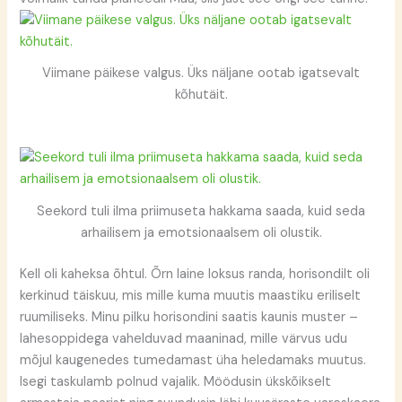
Viimane päikese valgus. Üks näljane ootab igatsevalt
kõhutäit.
Seekord tuli ilma priimuseta hakkama saada, kuid seda
arhailisem ja emotsionaalsem oli olustik.
Kell oli kaheksa õhtul. Õrn laine loksus randa, horisondilt oli
kerkinud täiskuu, mis mille kuma muutis maastiku eriliselt
ruumiliseks. Minu pilku horisondini saatis kaunis muster –
lahesoppidega vahelduvad maaninad, mille värvus udu
mõjul kaugenedes tumedamast üha heledamaks muutus.
Isegi taskulamb polnud vajalik. Möödusin ükskõikselt