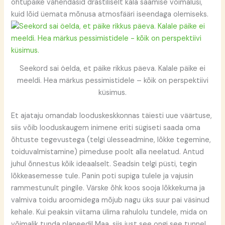
õhtupäike vähendasid drastiliselt kala saamise võimalusi,
kuid lõid üemata mõnusa atmosfääri iseendaga olemiseks.
Seekord sai öelda, et päike rikkus päeva. Kalale päike ei
meeldi. Hea märkus pessimistidele – kõik on perspektiivi
küsimus.
Et ajataju omandab looduskeskkonnas täiesti uue väärtuse,
siis võib looduskaugem inimene eriti sügiseti saada oma
õhtuste tegevustega (telgi ülesseadmine, lõkke tegemine,
toiduvalmistamine) pimeduse poolt alla neelatud. Antud
juhul õnnestus kõik ideaalselt. Seadsin telgi püsti, tegin
lõkkeasemesse tule. Panin poti supiga tulele ja vajusin
rammestunult pingile. Värske õhk koos sooja lõkkekuma ja
valmiva toidu aroomidega mõjub nagu üks suur pai väsinud
kehale. Kui peaksin viitama ülima rahulolu tundele, mida on
võimalik tunda planeedil Maa, siis just see ongi see tunne!