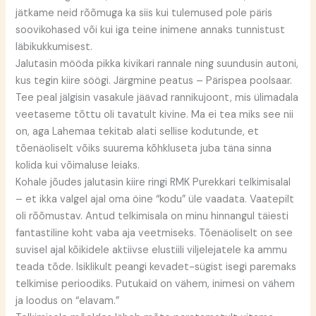
jätkame neid rõõmuga ka siis kui tulemused pole päris
soovikohased või kui iga teine inimene annaks tunnistust
läbikukkumisest.
Jalutasin mööda pikka kivikari rannale ning suundusin autoni,
kus tegin kiire söögi. Järgmine peatus – Pärispea poolsaar.
Tee peal jälgisin vasakule jäävad rannikujoont, mis ülimadala
veetaseme tõttu oli tavatult kivine. Ma ei tea miks see nii
on, aga Lahemaa tekitab alati sellise kodutunde, et
tõenäoliselt võiks suurema kõhkluseta juba täna sinna
kolida kui võimaluse leiaks.
Kohale jõudes jalutasin kiire ringi RMK Purekkari telkimisalal
– et ikka valgel ajal oma öine “kodu” üle vaadata. Vaatepilt
oli rõõmustav. Antud telkimisala on minu hinnangul täiesti
fantastiline koht vaba aja veetmiseks. Tõenäoliselt on see
suvisel ajal kõikidele aktiivse elustiili viljelejatele ka ammu
teada tõde. Isiklikult peangi kevadet-sügist isegi paremaks
telkimise perioodiks. Putukaid on vähem, inimesi on vähem
ja loodus on “elavam.”