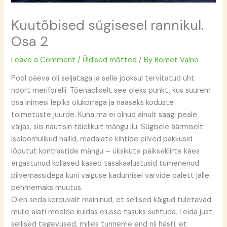
Kuutõbised sügisesel rannikul.
Osa 2
Leave a Comment
/
Üldised mõtted
/ By
Romet Vaino
Pool päeva oli seljataga ja selle jooksul tervitatud üht
noort meriforelli. Tõenäoliselt see oleks punkt, kus suurem
osa inimesi lepiks olukorraga ja naaseks koduste
toimetuste juurde. Kuna ma ei olnud ainult saagi peale
väljas, siis nautisin täielikult mängu ilu. Sügisele äärmiselt
iseloomulikud hallid, madalate kihtide pilved pakkusid
lõputut kontrastide mängu – üksikute päiksekiirte käes
ergastunud kollased kased tasakaalustusid tumenenud
pilvemassidega kuni valguse kadumisel värvide palett jälle
pehmemaks muutus.
Olen seda korduvalt maininud, et sellised käigud tuletavad
mulle alati meelde kuidas elusse tasuks suhtuda. Leida just
sellised tegevused, milles tunneme end nii hästi, et