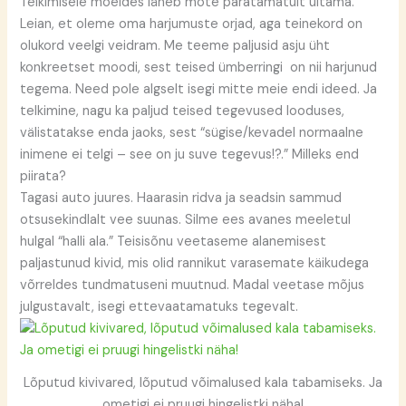
Telkimisele mõeldes läheb mõte paratamatult uitama.
Leian, et oleme oma harjumuste orjad, aga teinekord on
olukord veelgi veidram. Me teeme paljusid asju üht
konkreetset moodi, sest teised ümberringi on nii harjunud
tegema. Need pole algselt isegi mitte meie endi ideed. Ja
telkimine, nagu ka paljud teised tegevused looduses,
välistatakse enda jaoks, sest “sügise/kevadel normaalne
inimene ei telgi – see on ju suve tegevus!?.” Milleks end
piirata?
Tagasi auto juures. Haarasin ridva ja seadsin sammud
otsusekindlalt vee suunas. Silme ees avanes meeletul
hulgal “halli ala.” Teisisõnu veetaseme alanemisest
paljastunud kivid, mis olid rannikut varasemate käikudega
võrreldes tundmatuseni muutnud. Madal veetase mõjus
julgustavalt, isegi ettevaatamatuks tegevalt.
Lõputud kivivared, lõputud võimalused kala tabamiseks. Ja
ometigi ei pruugi hingelistki näha!