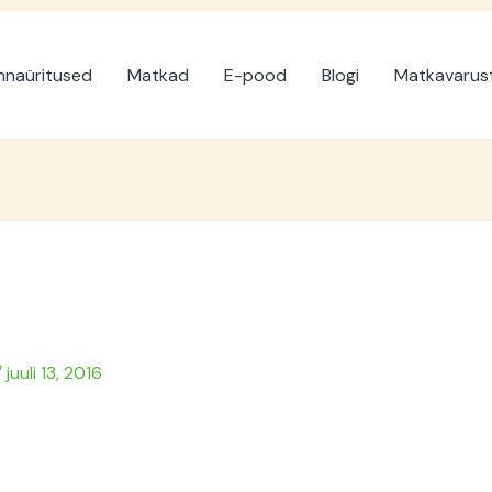
naüritused
Matkad
E-pood
Blogi
Matkavarus
/
juuli 13, 2016