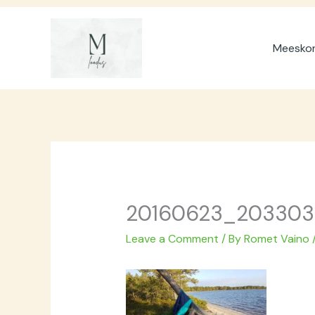
Skip
to
Meeskon
content
20160623_203303
Leave a Comment
/ By
Romet Vaino