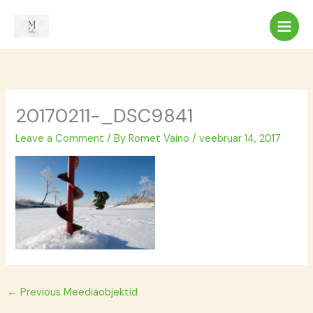
Skip
to
content
20170211-_DSC9841
Leave a Comment
/ By
Romet Vaino
/
veebruar 14, 2017
←
Previous Meediaobjektid